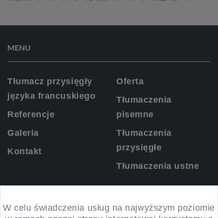
MENU
Tłumacz przysięgły
Oferta
języka francuskiego
Tłumaczenia
Referencje
pisemne
Galeria
Tłumaczenia
przysięgłe
Kontakt
Tłumaczenia ustne
KONTAKT
W celu świadczenia usług na najwyższym poziomie