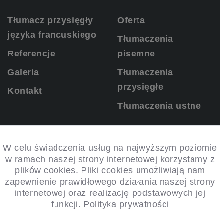
Tłumacz przysięgły
Oferta
języka francuskiego
Tłumaczenia
Referencje
pisemne
Galeria
Tłumaczenia
przysięgłe
Kontakt
Tłumaczenia ustne
KONTAKT
W celu świadczenia usług na najwyższym poziomie
w ramach naszej strony internetowej korzystamy z
plików cookies. Pliki cookies umożliwiają nam
ul. Słotwiny 4, 32-091 Sieborowice
zapewnienie prawidłowego działania naszej strony
internetowej oraz realizację podstawowych jej
516 123 095
funkcji.
Polityka prywatności
morfemww@gmail.com