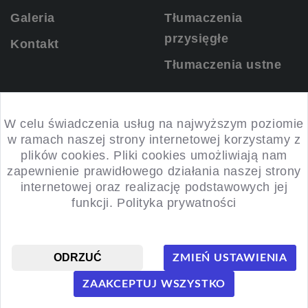
Galeria
Tłumaczenia
przysięgłe
Kontakt
Tłumaczenia ustne
KONTAKT
W celu świadczenia usług na najwyższym poziomie
w ramach naszej strony internetowej korzystamy z
plików cookies. Pliki cookies umożliwiają nam
ul. Słotwiny 4, 32-091 Sieborowice
zapewnienie prawidłowego działania naszej strony
internetowej oraz realizację podstawowych jej
516 123 095
funkcji.
Polityka prywatności
morfemww@gmail.com
ODRZUĆ
ZMIEŃ USTAWIENIA
© Wszelkie prawa zastrzeżone.
ZAAKCEPTUJ WSZYSTKO